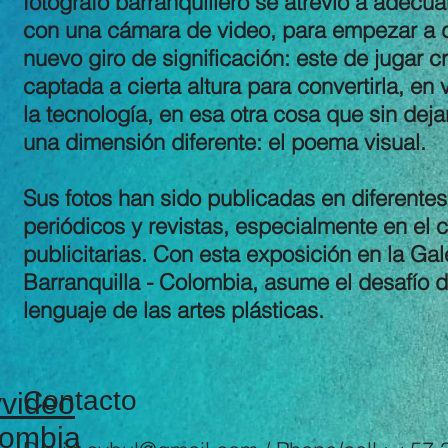
fotógrafo barranquillero se atrevió a adec
con una cámara de video, para empezar a da
nuevo giro de significación: este de jugar 
captada a cierta altura para convertirla, en 
la tecnología, en esa otra cosa que sin dej
una dimensión diferente: el poema visual.
Sus fotos han sido publicadas en diferente
periódicos y revistas, especialmente en el
publicitarias. Con esta exposición en la Ga
Barranquilla - Colombia, asume el desafío d
lenguaje de las artes plásticas.
Contacto
video
lombia